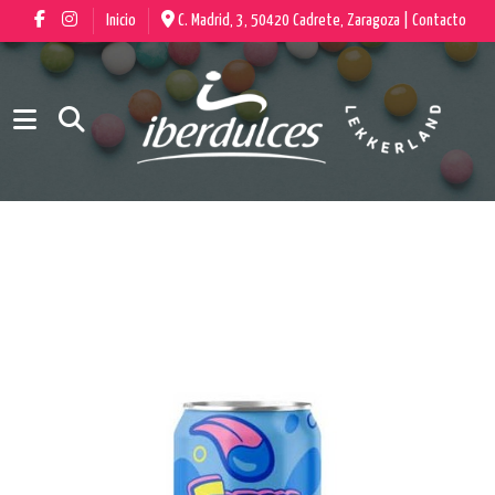
Inicio
C. Madrid, 3, 50420 Cadrete, Zaragoza |
Contacto