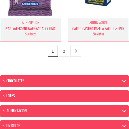
ALIMENTACION
ALIMENTACION
BAG YATEKOMO BARBACOA 11 UND.
CALDO CASERO PAELLA FACIL 12 UND.
Sin datos
Sin datos
1
2
CHOCOLATES
LOTES
ALIMENTACION
UN DULCE