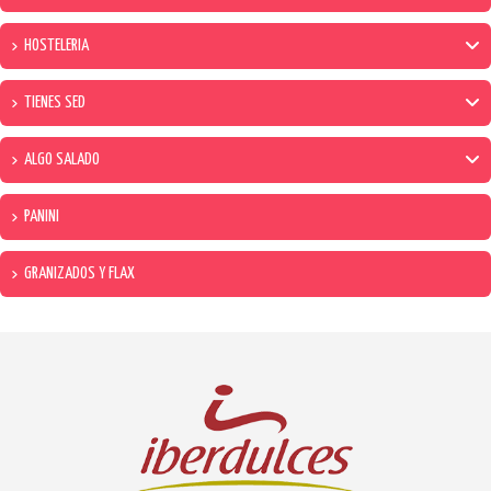
HOSTELERIA
TIENES SED
ALGO SALADO
PANINI
GRANIZADOS Y FLAX