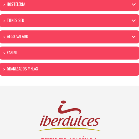
HOSTELERIA
TIENES SED
ALGO SALADO
PANINI
GRANIZADOS Y FLAX