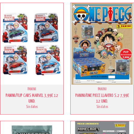
PANINI
PANINI
PANINI/FLIP CARS MARVEL 3,99E 12
PANINI/ONE PIECE LLAVERO S.2 7,99E
UND.
12 UND.
Sin datos
Sin datos