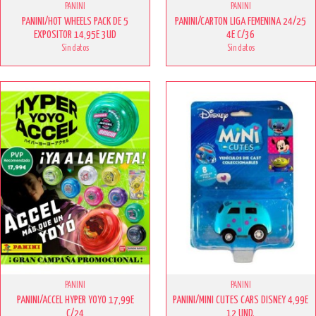
PANINI
PANINI
PANINI/HOT WHEELS PACK DE 5
PANINI/CARTON LIGA FEMENINA 24/25
EXPOSITOR 14,95E 3UD
4E C/36
Sin datos
Sin datos
PANINI
PANINI
PANINI/ACCEL HYPER YOYO 17,99E
PANINI/MINI CUTES CARS DISNEY 4,99E
C/24
12 UND.