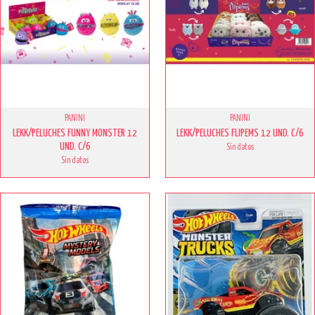
PANINI
PANINI
LEKK/PELUCHES FUNNY MONSTER 12
LEKK/PELUCHES FLIPEMS 12 UND. C/6
UND. C/6
Sin datos
Sin datos