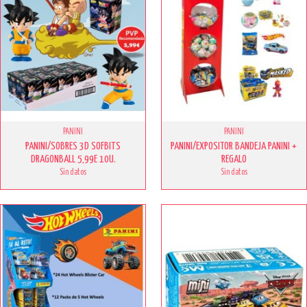
PANINI
PANINI
PANINI/SOBRES 3D SOFBITS
PANINI/EXPOSITOR BANDEJA PANINI +
DRAGONBALL 5,99E 10U.
REGALO
Sin datos
Sin datos