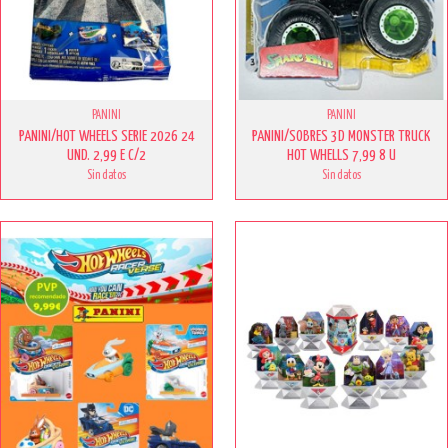
PANINI
PANINI
PANINI/HOT WHEELS SERIE 2026 24
PANINI/SOBRES 3D MONSTER TRUCK
UND. 2,99 E C/2
HOT WHELLS 7,99 8 U
Sin datos
Sin datos