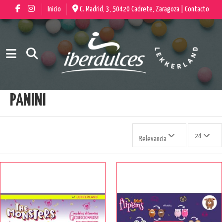
Inicio
C. Madrid, 3, 50420 Cadrete, Zaragoza |
Contacto
PANINI
24
Relevancia