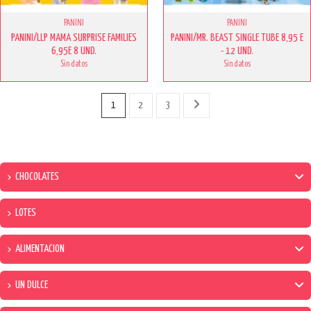
PANINI
PANINI
PANINI/LLP MAMA SURPRISE FAMILIES
PANINI/MR. BEAST SINGLE TUBE 8,95 E
6,95E 8 UND.
- 12 UND.
Sin datos
Sin datos
1
2
3
CHOCOLATES
LOTES
ALIMENTACION
UN DULCE