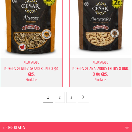
ALGO SALADO
ALGO SALADO
BORGES 2E NUEZ GRANO 8 UND. X 90
BORGES 2E ANACARDOS FRITOS 8 UND.
GRS.
X 80 GRS.
Sin datos
Sin datos
1
2
3
CHOCOLATES