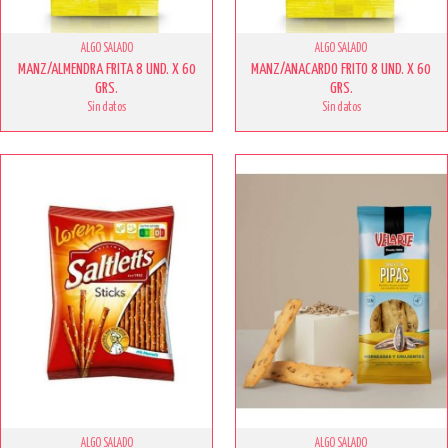
ALGO SALADO
ALGO SALADO
MANZ/ALMENDRA FRITA 8 UND. X 60
MANZ/ANACARDO FRITO 8 UND. X 60
GRS.
GRS.
Sin datos
Sin datos
ALGO SALADO
ALGO SALADO