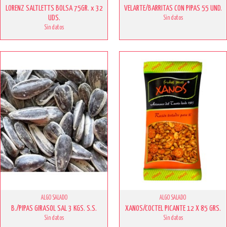
LORENZ SALTLETTS BOLSA 75GR. x 32
VELARTE/BARRITAS CON PIPAS 55 UND.
UDS.
Sin datos
Sin datos
ALGO SALADO
ALGO SALADO
B./PIPAS GIRASOL SAL 3 KGS. S.S.
XANOS/COCTEL PICANTE 12 X 85 GRS.
Sin datos
Sin datos