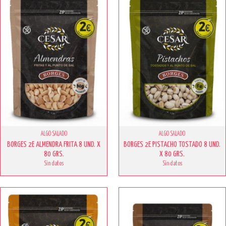
ALGO SALADO
ALGO SALADO
BORGES 2E ALMENDRA FRITA 8 UND. X
BORGES 2E PISTACHO TOSTADO 8 UND.
80 GRS.
X 80 GRS.
Sin datos
Sin datos