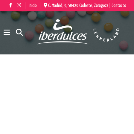
Inicio
C. Madrid, 3, 50420 Cadrete, Zaragoza |
Contacto