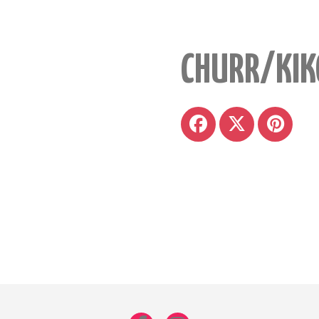
CHURR/KIK