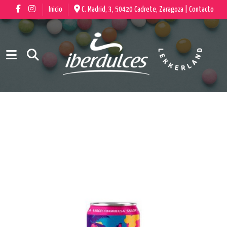
Inicio
C. Madrid, 3, 50420 Cadrete, Zaragoza |
Contacto