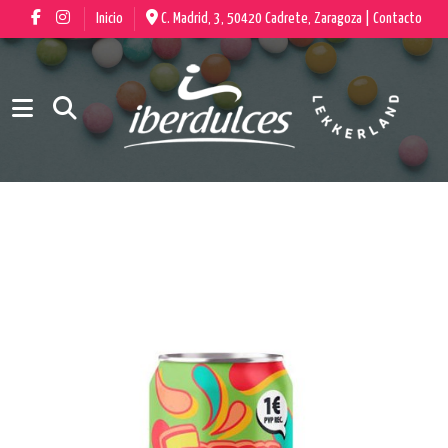
Inicio
C. Madrid, 3, 50420 Cadrete, Zaragoza |
Contacto